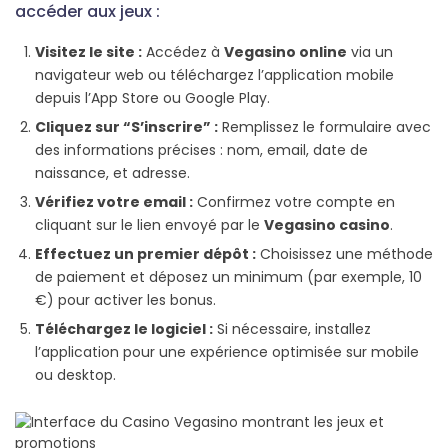
accéder aux jeux :
Visitez le site :
Accédez à
Vegasino online
via un
navigateur web ou téléchargez l’application mobile
depuis l’App Store ou Google Play.
Cliquez sur “S’inscrire” :
Remplissez le formulaire avec
des informations précises : nom, email, date de
naissance, et adresse.
Vérifiez votre email :
Confirmez votre compte en
cliquant sur le lien envoyé par le
Vegasino casino
.
Effectuez un premier dépôt :
Choisissez une méthode
de paiement et déposez un minimum (par exemple, 10
€) pour activer les bonus.
Téléchargez le logiciel :
Si nécessaire, installez
l’application pour une expérience optimisée sur mobile
ou desktop.