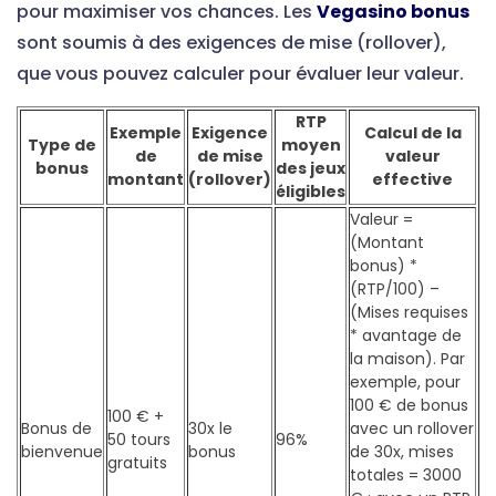
pour maximiser vos chances. Les
Vegasino bonus
sont soumis à des exigences de mise (rollover),
que vous pouvez calculer pour évaluer leur valeur.
RTP
Exemple
Exigence
Calcul de la
Type de
moyen
de
de mise
valeur
bonus
des jeux
montant
(rollover)
effective
éligibles
Valeur =
(Montant
bonus) *
(RTP/100) –
(Mises requises
* avantage de
la maison). Par
exemple, pour
100 € de bonus
100 € +
Bonus de
30x le
avec un rollover
50 tours
96%
bienvenue
bonus
de 30x, mises
gratuits
totales = 3000