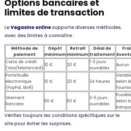
Options bancaires et
limites de transaction
Le
Vegasino online
supporte diverses méthodes,
avec des limites à connaître :
Méthode de
Dépôt
Retrait
Délai de
Frai
paiement
minimum
minimum
traitement
évent
Carte de crédit
1-3 jours
10 €
20 €
Aucun
(Visa/Mastercard)
ouvrables
Portefeuille
Variabl
électronique
10 €
20 €
24 heures
selon l
(PayPal, Skrill)
fournis
Possibl
Virement
3-5 jours
50 €
50 €
selon l
bancaire
ouvrables
banqu
Vérifiez toujours les conditions spécifiques sur le
site pour éviter les surprises.