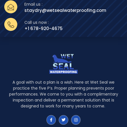
Email us :
staydry@wetsealwaterproofing.com
Call us now :
+1 678-920-4675
A goal with out a plan is a wish. Here at Wet Seal we
practice the five P’s. Proper planning prevents poor
performances. We come to you with a complimentary
inspection and deliver a permanent solution that is
designed to work for many years to come.