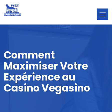
Comment
Maximiser Votre
Expérience au
Casino Vegasino