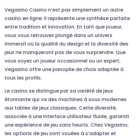
Vegasino Casino n’est pas simplement un autre
casino en ligne; il représente une synthèse parfaite
entre tradition et innovation. En tant que joueur,
vous vous retrouvez plongé dans un univers
immersif où la qualité du design et la diversité des
jeux ne manqueront pas de vous surprendre. Que
vous soyez un joueur occasionnel ou un expert,
Vegasino offre une panoplie de choix adaptée à
tous les profils.
Le casino se distingue par sa variété de jeux
étonnante qui va des machines à sous modernes
aux tables de jeux classiques. Cette diversité,
associée à une interface utilisateur fluide, garantit
une expérience de jeu sans heurts. Chez Vegasino,
les options de jeu sont vouées à s’adapter et