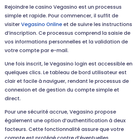
Rejoindre le casino Vegasino est un processus
simple et rapide. Pour commencer, il suffit de
visiter
Vegasino Online
et de suivre les instructions
d’inscription. Ce processus comprend la saisie de
vos informations personnelles et la validation de
votre compte par e-mail.
Une fois inscrit, le Vegasino login est accessible en
quelques clics. Le tableau de bord utilisateur est
clair et facile à naviguer, rendant le processus de
connexion et de gestion du compte simple et
direct.
Pour une sécurité accrue, Vegasino propose
également une option d’authentification à deux
facteurs. Cette fonctionnalité assure que votre
compte est protégé contre d’éventuelles