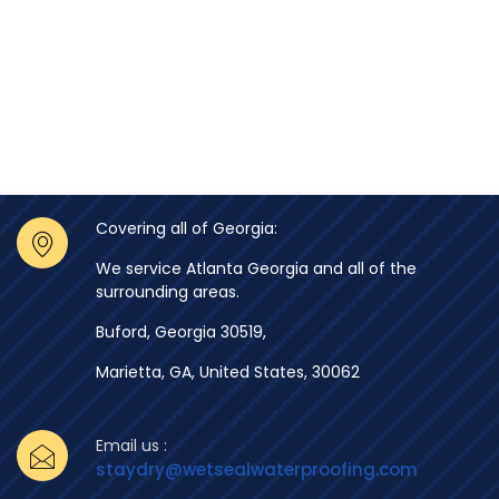
Covering all of Georgia:
We service Atlanta Georgia and all of the
surrounding areas.
Buford, Georgia 30519,
Marietta, GA, United States, 30062
Email us :
staydry@wetsealwaterproofing.com