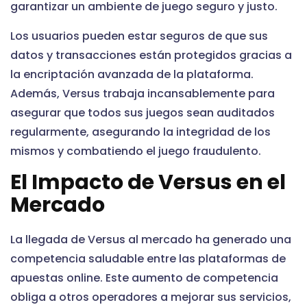
garantizar un ambiente de juego seguro y justo.
Los usuarios pueden estar seguros de que sus
datos y transacciones están protegidos gracias a
la encriptación avanzada de la plataforma.
Además, Versus trabaja incansablemente para
asegurar que todos sus juegos sean auditados
regularmente, asegurando la integridad de los
mismos y combatiendo el juego fraudulento.
El Impacto de Versus en el
Mercado
La llegada de Versus al mercado ha generado una
competencia saludable entre las plataformas de
apuestas online. Este aumento de competencia
obliga a otros operadores a mejorar sus servicios,