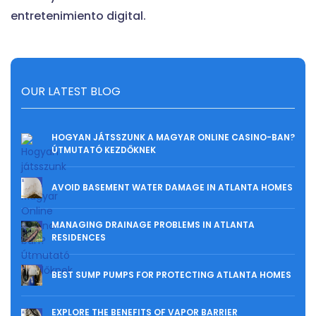
entretenimiento digital.
OUR LATEST BLOG
HOGYAN JÁTSSZUNK A MAGYAR ONLINE CASINO-BAN?
ÚTMUTATÓ KEZDŐKNEK
AVOID BASEMENT WATER DAMAGE IN ATLANTA HOMES
MANAGING DRAINAGE PROBLEMS IN ATLANTA
RESIDENCES
BEST SUMP PUMPS FOR PROTECTING ATLANTA HOMES
EXPLORE THE BENEFITS OF VAPOR BARRIER