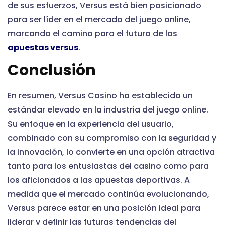
de sus esfuerzos, Versus está bien posicionado
para ser líder en el mercado del juego online,
marcando el camino para el futuro de las
apuestas versus
.
Conclusión
En resumen, Versus Casino ha establecido un
estándar elevado en la industria del juego online.
Su enfoque en la experiencia del usuario,
combinado con su compromiso con la seguridad y
la innovación, lo convierte en una opción atractiva
tanto para los entusiastas del casino como para
los aficionados a las apuestas deportivas. A
medida que el mercado continúa evolucionando,
Versus parece estar en una posición ideal para
liderar y definir las futuras tendencias del