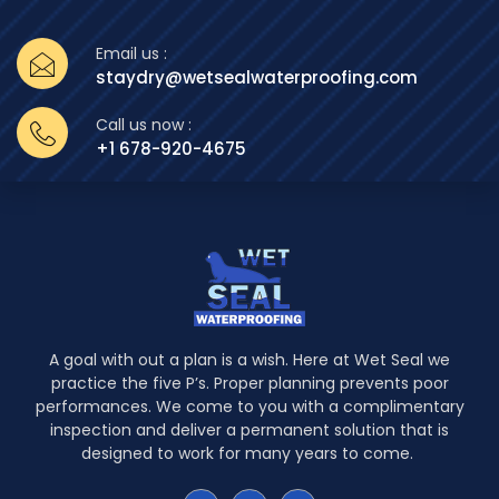
Email us :
staydry@wetsealwaterproofing.com
Call us now :
+1 678-920-4675
A goal with out a plan is a wish. Here at Wet Seal we
practice the five P’s. Proper planning prevents poor
performances. We come to you with a complimentary
inspection and deliver a permanent solution that is
designed to work for many years to come.