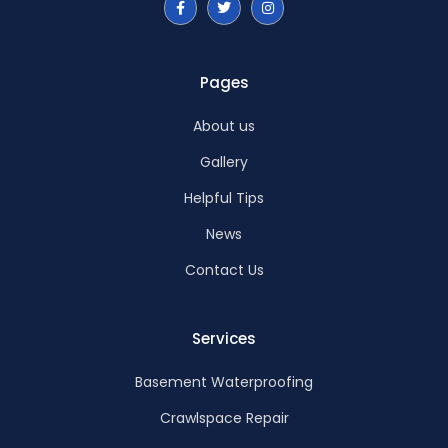
Pages
About us
Gallery
Helpful Tips
News
Contact Us
Services
Basement Waterproofing
Crawlspace Repair