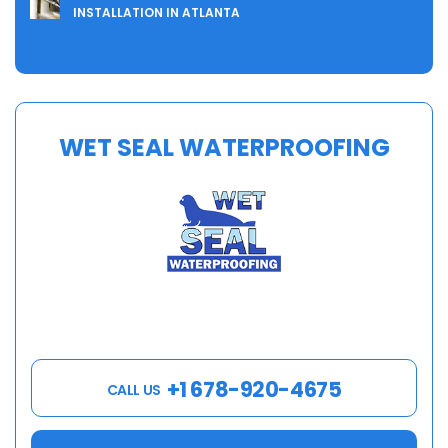
INSTALLATION IN ATLANTA
WET SEAL WATERPROOFING
+1 678-920-4675
CALL US