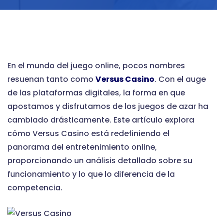
En el mundo del juego online, pocos nombres
resuenan tanto como
Versus Casino
. Con el auge
de las plataformas digitales, la forma en que
apostamos y disfrutamos de los juegos de azar ha
cambiado drásticamente. Este artículo explora
cómo Versus Casino está redefiniendo el
panorama del entretenimiento online,
proporcionando un análisis detallado sobre su
funcionamiento y lo que lo diferencia de la
competencia.