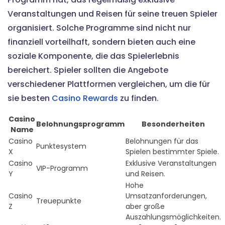
Veranstaltungen und Reisen für seine treuen Spieler
organisiert. Solche Programme sind nicht nur
finanziell vorteilhaft, sondern bieten auch eine
soziale Komponente, die das Spielerlebnis
bereichert. Spieler sollten die Angebote
verschiedener Plattformen vergleichen, um die für
sie besten
Casino Rewards
zu finden.
Casino
Belohnungsprogramm
Besonderheiten
Name
Casino
Belohnungen für das
Punktesystem
X
Spielen bestimmter Spiele.
Casino
Exklusive Veranstaltungen
VIP-Programm
Y
und Reisen.
Hohe
Casino
Umsatzanforderungen,
Treuepunkte
Z
aber große
Auszahlungsmöglichkeiten.