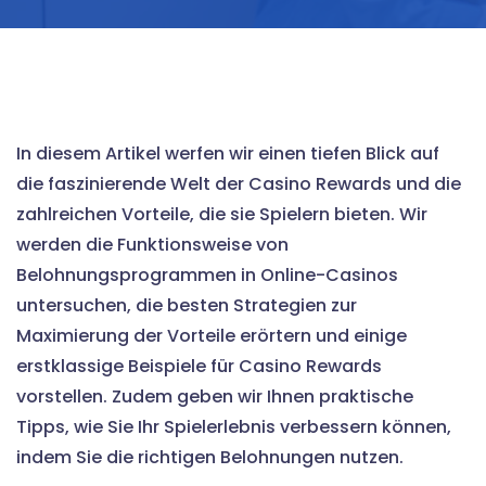
In diesem Artikel werfen wir einen tiefen Blick auf
die faszinierende Welt der Casino Rewards und die
zahlreichen Vorteile, die sie Spielern bieten. Wir
werden die Funktionsweise von
Belohnungsprogrammen in Online-Casinos
untersuchen, die besten Strategien zur
Maximierung der Vorteile erörtern und einige
erstklassige Beispiele für Casino Rewards
vorstellen. Zudem geben wir Ihnen praktische
Tipps, wie Sie Ihr Spielerlebnis verbessern können,
indem Sie die richtigen Belohnungen nutzen.