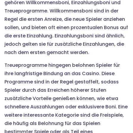
gehören Willkommensboni, Einzahlungsboni und
Treueprogramme. Willkommensboni sind in der
Regel die ersten Anreize, die neue Spieler anziehen
sollen, und bieten oft einen prozentualen Bonus auf
die erste Einzahlung. Einzahlungsboni sind ähnlich,
jedoch gelten sie für zusätzliche Einzahlungen, die
nach dem ersten gemacht werden.
Treueprogramme hingegen belohnen Spieler für
ihre langfristige Bindung an das Casino. Diese
Programme sind in der Regel gestaffelt, sodass
Spieler durch das Erreichen höherer Stufen
zusätzliche Vorteile genießen können, wie etwa
schnellere Auszahlungen oder exklusivere Boni. Eine
weitere interessante Kategorie sind die Freispiele,
die häufig als Belohnung für das Spielen
bestimmter Spiele oder als Teil eines