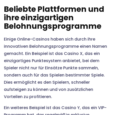
Beliebte Plattformen und
ihre einzigartigen
Belohnungsprogramme
Einige Online-Casinos haben sich durch ihre
innovativen Belohnungsprogramme einen Namen
gemacht. Ein Beispiel ist das Casino X, das ein
einzigartiges Punktesystem anbietet, bei dem
Spieler nicht nur für Einsätze Punkte sammeln,
sondern auch für das Spielen bestimmter Spiele.
Dies ermöglicht es den Spielern, schneller
aufsteigen zu können und von zusätzlichen
Vorteilen zu profitieren.
Ein weiteres Beispiel ist das Casino Y, das ein VIP-
Programm hat, das regelmäßig exklusive