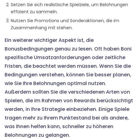
Setzen Sie sich realistische Spielziele, um Belohnungen
effizient zu sammeln.
Nutzen Sie Promotions und Sonderaktionen, die im
Zusammenhang mit stehen.
Ein weiterer wichtiger Aspekt ist, die
Bonusbedingungen genau zu lesen. Oft haben Boni
spezifische Umsatzanforderungen oder zeitliche
Fristen, die beachtet werden müssen. Wenn Sie die
Bedingungen verstehen, können Sie besser planen,
wie Sie Ihre Belohnungen optimal nutzen.
Außerdem sollten Sie die verschiedenen Arten von
Spielen, die im Rahmen von Rewards berücksichtigt
werden, in Ihre Strategie einbeziehen. Einige Spiele
tragen mehr zu Ihrem Punktestand bei als andere,
was Ihnen helfen kann, schneller zu höheren
Belohnungen zu gelangen.