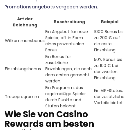
Promotionsangebots vergeben werden.
Art der
Beschreibung
Beispiel
Belohnung
Ein Angebot für neue
100% Bonus bis
Spieler, oft in Form
zu 200 € auf
Willkommensbonus
eines prozentualen
die erste
Bonus.
Einzahlung.
Ein Bonus für
50% Bonus bis
zusätzliche
zu 100 € bei
Einzahlungsbonus
Einzahlungen, die nach
der zweiten
dem ersten gemacht
Einzahlung.
werden.
Ein Programm, das
Ein VIP-Status,
regelmäßige Spieler
Treueprogramm
der zusätzliche
durch Punkte und
Vorteile bietet.
Stufen belohnt.
Wie Sie von Casino
Rewards am besten