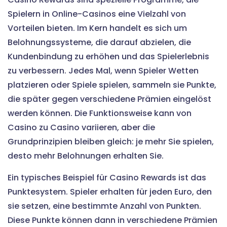
Spielern in Online-Casinos eine Vielzahl von
Vorteilen bieten. Im Kern handelt es sich um
Belohnungssysteme, die darauf abzielen, die
Kundenbindung zu erhöhen und das Spielerlebnis
zu verbessern. Jedes Mal, wenn Spieler Wetten
platzieren oder Spiele spielen, sammeln sie Punkte,
die später gegen verschiedene Prämien eingelöst
werden können. Die Funktionsweise kann von
Casino zu Casino variieren, aber die
Grundprinzipien bleiben gleich: je mehr Sie spielen,
desto mehr Belohnungen erhalten Sie.
Ein typisches Beispiel für Casino Rewards ist das
Punktesystem. Spieler erhalten für jeden Euro, den
sie setzen, eine bestimmte Anzahl von Punkten.
Diese Punkte können dann in verschiedene Prämien