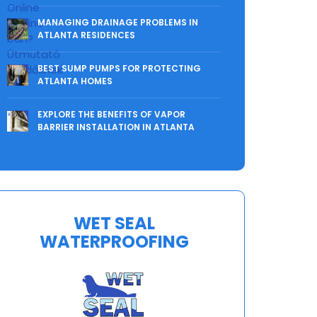
MANAGING DRAINAGE PROBLEMS IN
ATLANTA RESIDENCES
BEST SUMP PUMPS FOR PROTECTING
ATLANTA HOMES
EXPLORE THE BENEFITS OF VAPOR
BARRIER INSTALLATION IN ATLANTA
WET SEAL
WATERPROOFING