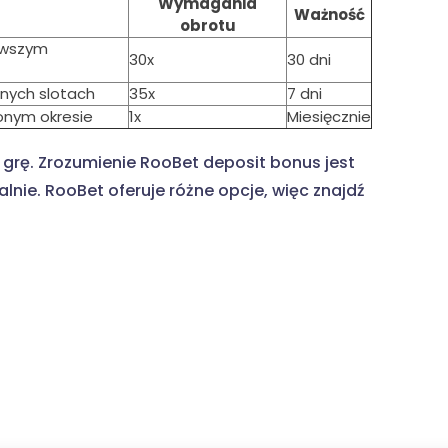
Wymagania
Ważność
obrotu
rwszym
30x
30 dni
nych slotach
35x
7 dni
lonym okresie
1x
Miesięcznie
grę. Zrozumienie RooBet deposit bonus jest
alnie. RooBet oferuje różne opcje, więc znajdź