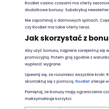
RooBet casino czasami ma oferty sezonow
dodatkowe bonusy. Subskrybuj newsletter,
Nie zapominaj o darmowych spinach. Częs
czy RooBet ma takie oferty teraz.
Jak skorzystać z bon
Aby użyć bonusu, najpierw zarejestruj się
promocyjną. Potem graj zgodnie z warunka
wypłacić wygrane.
Upewnij się, że rozumiesz wszystkie kroki
skontaktuj się z pomocą.
RooBet
oferuje w
Pamiętaj, że bonusy mają ograniczenia cz
maksymalizuje korzyści.