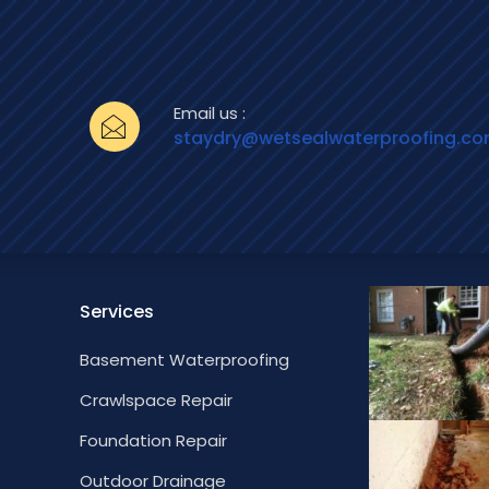
Email us :
staydry@wetsealwaterproofing.c
Services
Basement Waterproofing
Crawlspace Repair
Foundation Repair
Outdoor Drainage