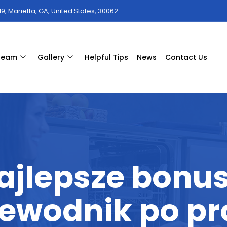
9, Marietta, GA, United States, 30062
 team
Gallery
Helpful Tips
News
Contact Us
ajlepsze bonu
zewodnik po p