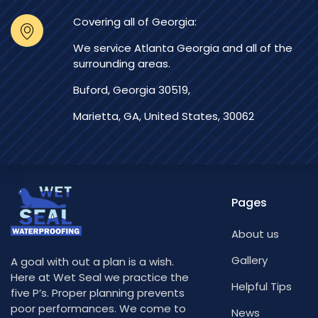
Covering all of Georgia:
We service Atlanta Georgia and all of the
surrounding areas.
Buford, Georgia 30519,
Marietta, GA, United States, 30062
Pages
About us
Gallery
A goal with out a plan is a wish.
Here at Wet Seal we practice the
Helpful Tips
five P’s. Proper planning prevents
poor performances. We come to
News