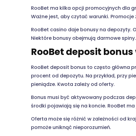
RooBet ma kilka opcji promocyjnych dla g
Ważne jest, aby czytać warunki. Promocje z
RooBet casino daje bonusy na depozyty. O
Niektóre bonusy obejmują darmowe spiny. 
RooBet deposit bonus
RooBet deposit bonus to często główna p
procent od depozytu. Na przykład, przy p
pieniądze. Kwota zależy od oferty.
Bonus musi być aktywowany podczas depoz
środki pojawiają się na koncie. RooBet ma j
Oferta może się różnić w zależności od kr
pomoże uniknąć nieporozumień.