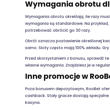
Wymagania obrotu d
Wymagania obrotu określają, ile razy mus
wymagania są standardowe. Na przykład, j
potrzebować obrócić go 30 razy.
Obrót oznacza postawienie określonej kwoty
samo. Sloty często mają 100% wkładu. Gry 
Przed skorzystaniem z bonusu, sprawdź t
własne wymagania. Znajdziesz je w regulam
Inne promocje w RooB
Poza bonusem depozytowym, RooBet oferuj
cashback. Stały gracze dostają specjalne
kasyna.