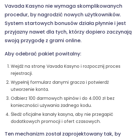
Vavada Kasyno nie wymaga skomplikowanych
procedur, by nagrodzić nowych użytkowników.
System startowych bonusów działa płynnie i jest
przyjazny nawet dla tych, którzy dopiero zaczynają
swoją przygodę z grami online.
Aby odebrać pakiet powitalny:
Wejdź na stronę Vavada Kasyno i rozpocznij proces
rejestracji.
Wypełnij formularz danymi gracza i potwierdź
utworzenie konta.
Odbierz 100 darmowych spinów i do 4.000 zł bez
konieczności używania żadnego kodu.
Śledź oficjalne kanały kasyna, aby nie przegapić
dodatkowych promocji i ofert czasowych.
Ten mechanizm został zaprojektowany tak, by