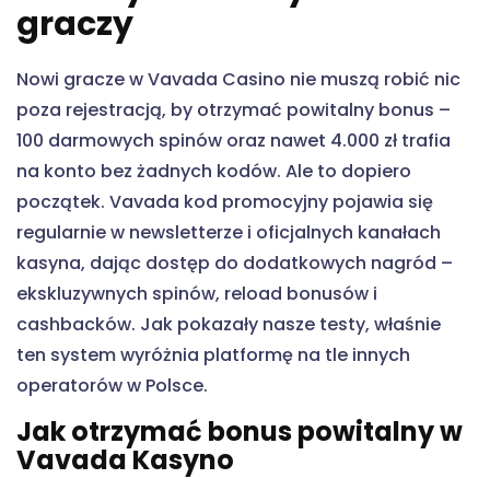
graczy
Nowi gracze w Vavada Casino nie muszą robić nic
poza rejestracją, by otrzymać powitalny bonus –
100 darmowych spinów oraz nawet 4.000 zł trafia
na konto bez żadnych kodów. Ale to dopiero
początek. Vavada kod promocyjny pojawia się
regularnie w newsletterze i oficjalnych kanałach
kasyna, dając dostęp do dodatkowych nagród –
ekskluzywnych spinów, reload bonusów i
cashbacków. Jak pokazały nasze testy, właśnie
ten system wyróżnia platformę na tle innych
operatorów w Polsce.
Jak otrzymać bonus powitalny w
Vavada Kasyno