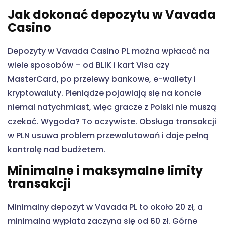
Jak dokonać depozytu w Vavada
Casino
Depozyty w Vavada Casino PL można wpłacać na
wiele sposobów – od BLIK i kart Visa czy
MasterCard, po przelewy bankowe, e-wallety i
kryptowaluty. Pieniądze pojawiają się na koncie
niemal natychmiast, więc gracze z Polski nie muszą
czekać. Wygoda? To oczywiste. Obsługa transakcji
w PLN usuwa problem przewalutowań i daje pełną
kontrolę nad budżetem.
Minimalne i maksymalne limity
transakcji
Minimalny depozyt w Vavada PL to około 20 zł, a
minimalna wypłata zaczyna się od 60 zł. Górne