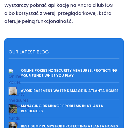
Wystarczy pobrać aplikację na Android lub iOS
albo korzystać z wersji przeglądarkowej, która
oferuje pełną funkcjonalność.
OUR LATEST BLOG
ONLINE POKIES NZ SECURITY MEASURES: PROTECTING
YOUR FUNDS WHILE YOU PLAY
AVOID BASEMENT WATER DAMAGE IN ATLANTA HOMES
MANAGING DRAINAGE PROBLEMS IN ATLANTA
RESIDENCES
BEST SUMP PUMPS FOR PROTECTING ATLANTA HOMES