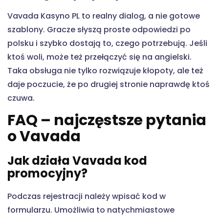
Vavada Kasyno PL to realny dialog, a nie gotowe
szablony. Gracze słyszą proste odpowiedzi po
polsku i szybko dostają to, czego potrzebują. Jeśli
ktoś woli, może też przełączyć się na angielski.
Taka obsługa nie tylko rozwiązuje kłopoty, ale też
daje poczucie, że po drugiej stronie naprawdę ktoś
czuwa.
FAQ – najczęstsze pytania
o Vavada
Jak działa Vavada kod
promocyjny?
Podczas rejestracji należy wpisać kod w
formularzu. Umożliwia to natychmiastowe