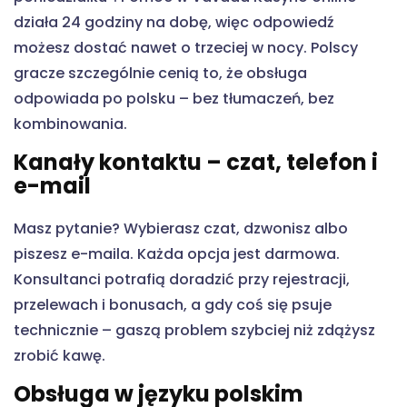
działa 24 godziny na dobę, więc odpowiedź
możesz dostać nawet o trzeciej w nocy. Polscy
gracze szczególnie cenią to, że obsługa
odpowiada po polsku – bez tłumaczeń, bez
kombinowania.
Kanały kontaktu – czat, telefon i
e-mail
Masz pytanie? Wybierasz czat, dzwonisz albo
piszesz e-maila. Każda opcja jest darmowa.
Konsultanci potrafią doradzić przy rejestracji,
przelewach i bonusach, a gdy coś się psuje
technicznie – gaszą problem szybciej niż zdążysz
zrobić kawę.
Obsługa w języku polskim