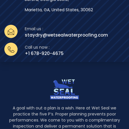
Marietta, GA, United States, 30062
Email us :
staydry@wetsealwaterproofing.com
Call us now :
+1 678-920-4675
A goal with out a plan is a wish. Here at Wet Seal we
practice the five P’s. Proper planning prevents poor
performances. We come to you with a complimentary
inspection and deliver a permanent solution that is