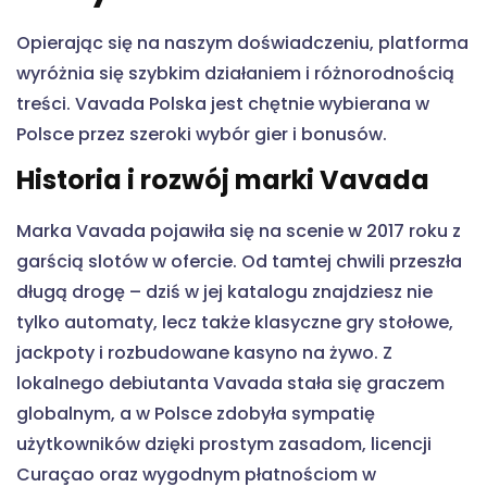
Opierając się na naszym doświadczeniu, platforma
wyróżnia się szybkim działaniem i różnorodnością
treści. Vavada Polska jest chętnie wybierana w
Polsce przez szeroki wybór gier i bonusów.
Historia i rozwój marki Vavada
Marka Vavada pojawiła się na scenie w 2017 roku z
garścią slotów w ofercie. Od tamtej chwili przeszła
długą drogę – dziś w jej katalogu znajdziesz nie
tylko automaty, lecz także klasyczne gry stołowe,
jackpoty i rozbudowane kasyno na żywo. Z
lokalnego debiutanta Vavada stała się graczem
globalnym, a w Polsce zdobyła sympatię
użytkowników dzięki prostym zasadom, licencji
Curaçao oraz wygodnym płatnościom w