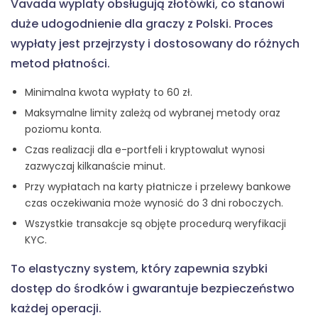
Vavada wyplaty obsługują złotówki, co stanowi
duże udogodnienie dla graczy z Polski. Proces
wypłaty jest przejrzysty i dostosowany do różnych
metod płatności.
Minimalna kwota wypłaty to 60 zł.
Maksymalne limity zależą od wybranej metody oraz
poziomu konta.
Czas realizacji dla e-portfeli i kryptowalut wynosi
zazwyczaj kilkanaście minut.
Przy wypłatach na karty płatnicze i przelewy bankowe
czas oczekiwania może wynosić do 3 dni roboczych.
Wszystkie transakcje są objęte procedurą weryfikacji
KYC.
To elastyczny system, który zapewnia szybki
dostęp do środków i gwarantuje bezpieczeństwo
każdej operacji.