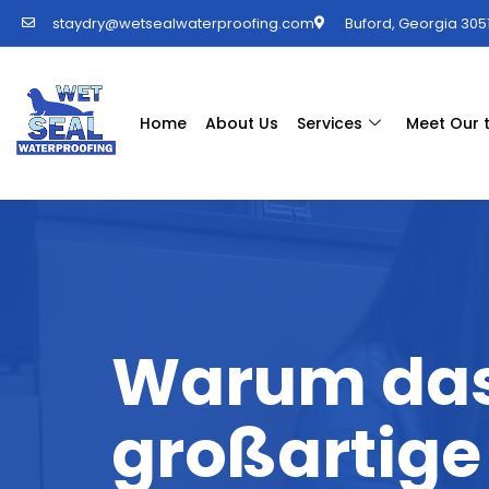
staydry@wetsealwaterproofing.com
Buford, Georgia 3051
Home
About Us
Services
Meet Our
Warum das 
großartige