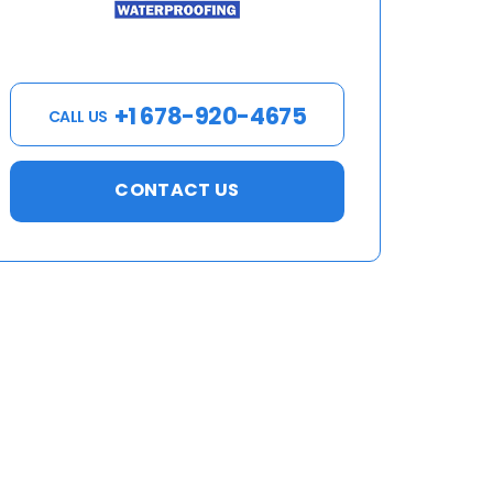
+1 678-920-4675
CALL US
CONTACT US