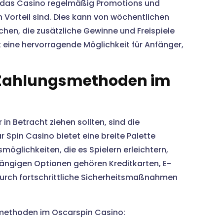
t das Casino regelmäßig Promotions und
n Vorteil sind. Dies kann von wöchentlichen
chen, die zusätzliche Gewinne und Freispiele
 eine hervorragende Möglichkeit für Anfänger,
 Zahlungsmethoden im
in Betracht ziehen sollten, sind die
Spin Casino bietet eine breite Palette
möglichkeiten, die es Spielern erleichtern,
ängigen Optionen gehören Kreditkarten, E-
durch fortschrittliche Sicherheitsmaßnahmen
gsmethoden im Oscarspin Casino: