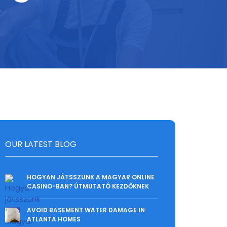
OUR LATEST BLOG
HOGYAN JÁTSSZUNK A MAGYAR ONLINE
CASINO-BAN? ÚTMUTATÓ KEZDŐKNEK
AVOID BASEMENT WATER DAMAGE IN
ATLANTA HOMES