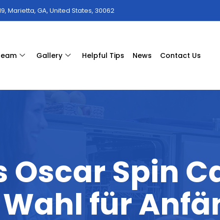
9, Marietta, GA, United States, 30062
 team
Gallery
Helpful Tips
News
Contact Us
Oscar Spin Ca
 Wahl für Anfän