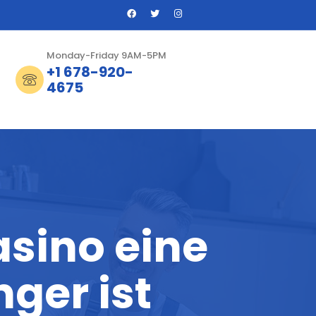
Monday-Friday 9AM-5PM
+1 678-920-
4675
sino eine
ger ist