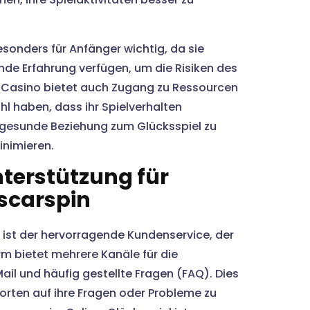
sonders für Anfänger wichtig, da sie
de Erfahrung verfügen, um die Risiken des
s Casino bietet auch Zugang zu Ressourcen
hl haben, dass ihr Spielverhalten
e gesunde Beziehung zum Glücksspiel zu
inimieren.
terstützung für
scarspin
o ist der hervorragende Kundenservice, der
rm bietet mehrere Kanäle für die
il und häufig gestellte Fragen (FAQ). Dies
orten auf ihre Fragen oder Probleme zu