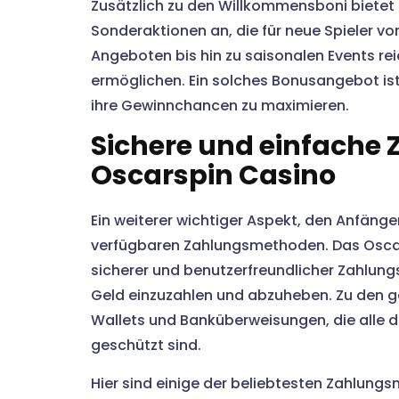
Zusätzlich zu den Willkommensboni biete
Sonderaktionen an, die für neue Spieler vo
Angeboten bis hin zu saisonalen Events rei
ermöglichen. Ein solches Bonusangebot ist
ihre Gewinnchancen zu maximieren.
Sichere und einfache
Oscarspin Casino
Ein weiterer wichtiger Aspekt, den Anfänger 
verfügbaren Zahlungsmethoden. Das Oscar 
sicherer und benutzerfreundlicher Zahlungs
Geld einzuzahlen und abzuheben. Zu den g
Wallets und Banküberweisungen, die alle 
geschützt sind.
Hier sind einige der beliebtesten Zahlun