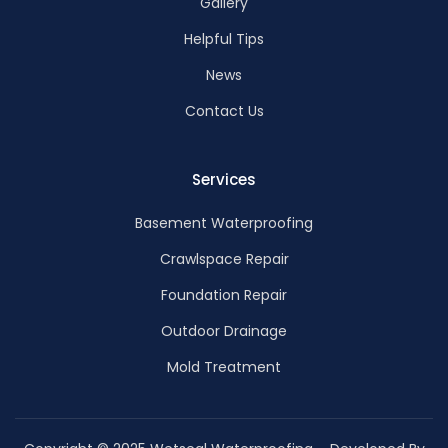
Gallery
Helpful Tips
News
Contact Us
Services
Basement Waterproofing
Crawlspace Repair
Foundation Repair
Outdoor Drainage
Mold Treatment