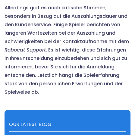
Allerdings gibt es auch kritische Stimmen,
besonders in Bezug auf die Auszahlungsdauer und
den Kundenservice. Einige Spieler berichten von
längeren Wartezeiten bei der Auszahlung und
Schwierigkeiten bei der Kontaktaufnahme mit dem
Robocat Support
. Es ist wichtig, diese Erfahrungen
in Ihre Entscheidung einzubeziehen und sich gut zu
informieren, bevor Sie sich für die Anmeldung
entscheiden. Letztlich hängt die Spielerfahrung
stark von den persönlichen Erwartungen und der
Spielweise ab.
OUR LATEST BLOG