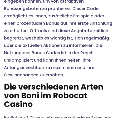
eingeben können, um von attraktiven
Bonusangeboten zu profitieren. Dieser Code
ermöglicht es Ihnen, zusätzliche Freispiele oder
einen prozentualen Bonus auf Ihre erste Einzahlung
zu erhalten. Oftmals sind diese Angebote zeitlich
begrenzt, weshalb es wichtig ist, sich regelmäßig
über die aktuellen Aktionen zu informieren. Die
Nutzung des Bonus Codes ist in der Regel
unkompliziert und kann Ihnen helfen, Ihre
Anfangsinvestition zu maximieren und Ihre
Gewinnchancen zu erhöhen.
Die verschiedenen Arten
von Boni im Robocat
Casino
Im
Robocat Casino
gibt es verschiedene Arten von