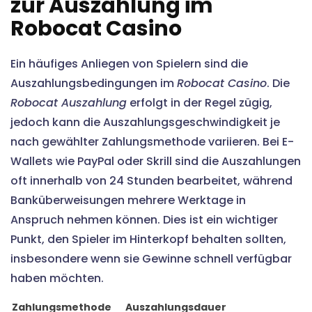
zur Auszahlung im
Robocat Casino
Ein häufiges Anliegen von Spielern sind die
Auszahlungsbedingungen im
Robocat Casino
. Die
Robocat Auszahlung
erfolgt in der Regel zügig,
jedoch kann die Auszahlungsgeschwindigkeit je
nach gewählter Zahlungsmethode variieren. Bei E-
Wallets wie PayPal oder Skrill sind die Auszahlungen
oft innerhalb von 24 Stunden bearbeitet, während
Banküberweisungen mehrere Werktage in
Anspruch nehmen können. Dies ist ein wichtiger
Punkt, den Spieler im Hinterkopf behalten sollten,
insbesondere wenn sie Gewinne schnell verfügbar
haben möchten.
Zahlungsmethode
Auszahlungsdauer