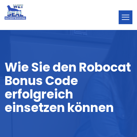
Wie Sie den Robocat
Bonus Code
erfolgreich
einsetzen können