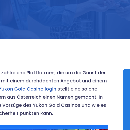
s zahlreiche Plattformen, die um die Gunst der
es, mit einem durchdachten Angebot und einem
Yukon Gold Casino login
stellt eine solche
ern aus Österreich einen Namen gemacht. In
die Vorzüge des Yukon Gold Casinos und wie es
cherheit punkten kann.