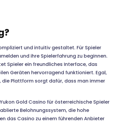
eg?
pliziert und intuitiv gestaltet. Für Spieler
zumelden und ihre Spielerfahrung zu beginnen.
et Spieler ein freundliches Interface, das
en Geräten hervorragend funktioniert. Egal,
, die Plattform sorgt dafür, dass man immer
ukon Gold Casino für österreichische Spieler
tablierte Belohnungssystem, die hohe
chen das Casino zu einem führenden Anbieter