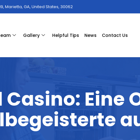
9, Marietta, GA, United States, 30062
 team
Gallery
Helpful Tips
News
Contact Us
 Casino: Eine 
lbegeisterte a