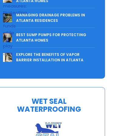
ATLANTA HOMES
MANAGING DRAINAGE PROBLEMS IN
ATLANTA RESIDENCES
BEST SUMP PUMPS FOR PROTECTING
ATLANTA HOMES
EXPLORE THE BENEFITS OF VAPOR
BARRIER INSTALLATION IN ATLANTA
WET SEAL
WATERPROOFING