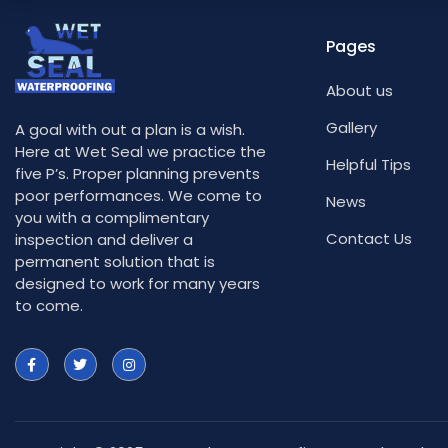
Pages
About us
Gallery
A goal with out a plan is a wish.
Here at Wet Seal we practice the
Helpful Tips
five P’s. Proper planning prevents
poor performances. We come to
News
you with a complimentary
Contact Us
inspection and deliver a
permanent solution that is
designed to work for many years
to come.