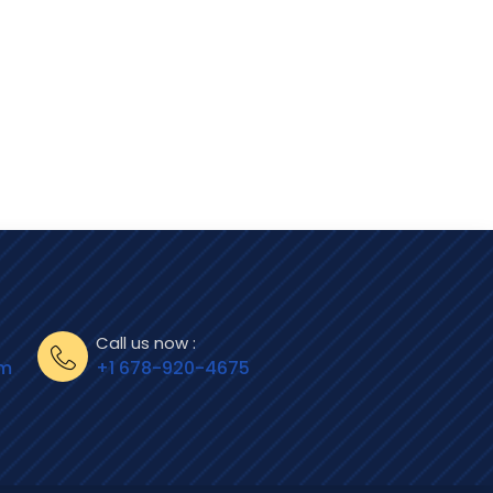
Call us now :
om
+1 678-920-4675