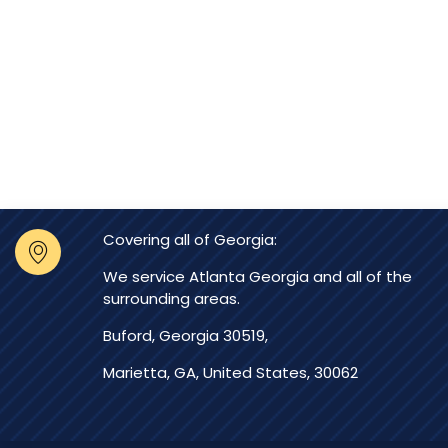
Covering all of Georgia:
We service Atlanta Georgia and all of the
surrounding areas.
Buford, Georgia 30519,
Marietta, GA, United States, 30062