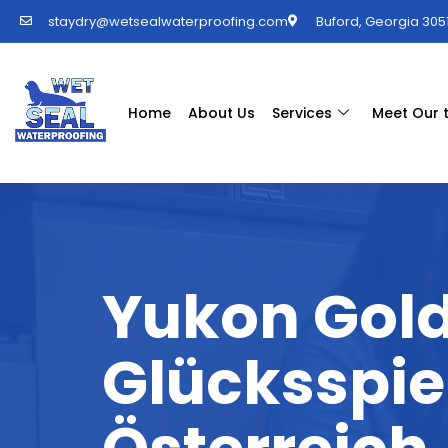
staydry@wetsealwaterproofing.com
Buford, Georgia 3051
Home
About Us
Services
Meet Our
Yukon Gold
Glücksspie